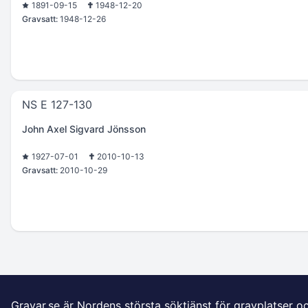
1891-09-15
1948-12-20
Gravsatt:
1948-12-26
NS E 127-130
John Axel Sigvard Jönsson
1927-07-01
2010-10-13
Gravsatt:
2010-10-29
Gravar.se är Nordens största söktjänst för gravplatser o