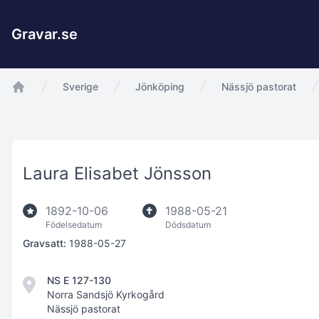
Gravar.se
Sverige
Jönköping
Nässjö pastorat
app.Start
Laura Elisabet Jönsson
1892-10-06
1988-05-21
Födelsedatum
Dödsdatum
Gravsatt:
1988-05-27
NS E 127-130
Norra Sandsjö Kyrkogård
Nässjö pastorat