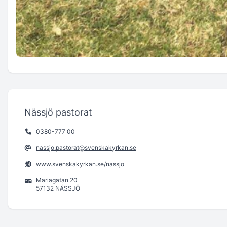
Nässjö pastorat
0380-777 00
nassjo.pastorat@svenskakyrkan.se
www.svenskakyrkan.se/nassjo
Mariagatan 20
57132 NÄSSJÖ