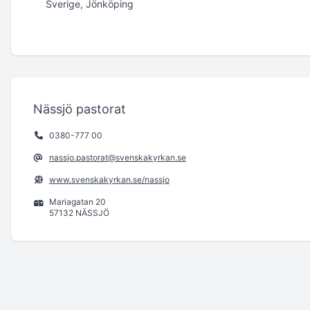
Sverige, Jönköping
Nässjö pastorat
0380-777 00
nassjo.pastorat@svenskakyrkan.se
www.svenskakyrkan.se/nassjo
Mariagatan 20
57132 NÄSSJÖ