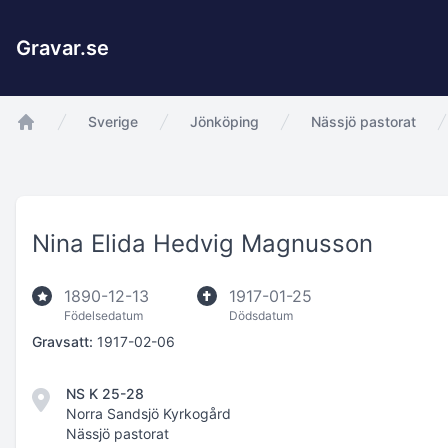
Gravar.se
Sverige
Jönköping
Nässjö pastorat
app.Start
Nina Elida Hedvig Magnusson
1890-12-13
1917-01-25
Födelsedatum
Dödsdatum
Gravsatt:
1917-02-06
NS K 25-28
Norra Sandsjö Kyrkogård
Nässjö pastorat