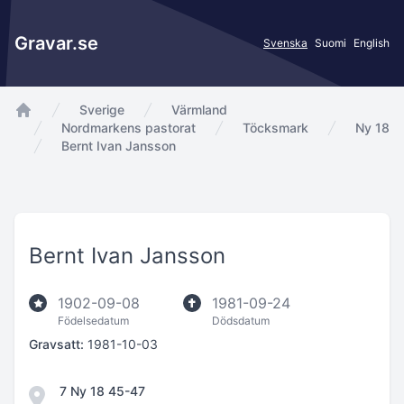
Gravar.se
Svenska
Suomi
English
Sverige
Värmland
app.Start
Nordmarkens pastorat
Töcksmark
Ny 18
Bernt Ivan Jansson
Bernt Ivan Jansson
1902-09-08
1981-09-24
Födelsedatum
Dödsdatum
Gravsatt:
1981-10-03
7 Ny 18 45-47