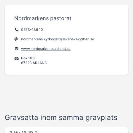
Nordmarkens pastorat
0573-136 10
nordmarkens.kyrkogard@svenskakyrkan.se
www.nordmarkenspastorat.se
Box 106
67223 ÅRJÄNG
Gravsatta inom samma gravplats
7 Ny 18 1B-2