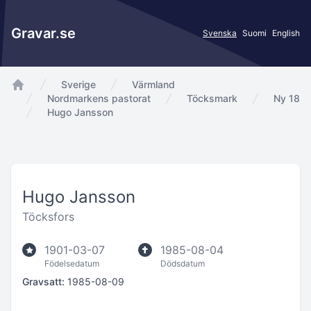
Gravar.se
Svenska
Suomi
English
Sverige
Värmland
app.Start
Nordmarkens pastorat
Töcksmark
Ny 18
Hugo Jansson
Hugo Jansson
Töcksfors
1901-03-07
1985-08-04
Födelsedatum
Dödsdatum
Gravsatt:
1985-08-09