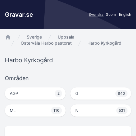
Gravar.se
Svenska
Suomi
English
Sverige
Uppsala
app.Start
Östervåla Harbo pastorat
Harbo Kyrkogård
Harbo Kyrkogård
Områden
AGP
G
2
840
ML
N
110
531