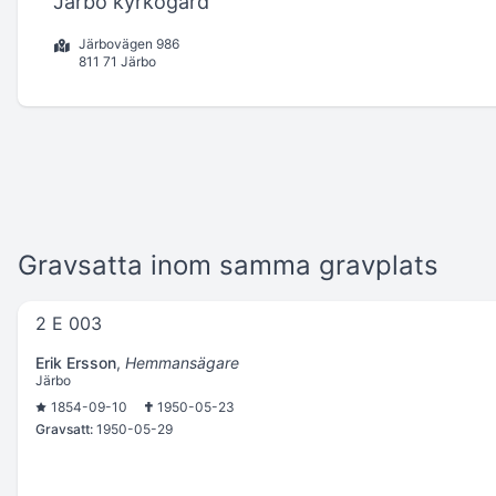
Järbo kyrkogård
Järbovägen 986
811 71 Järbo
Gravsatta inom samma gravplats
2 E 003
Erik Ersson
,
Hemmansägare
Järbo
1854-09-10
1950-05-23
Gravsatt:
1950-05-29