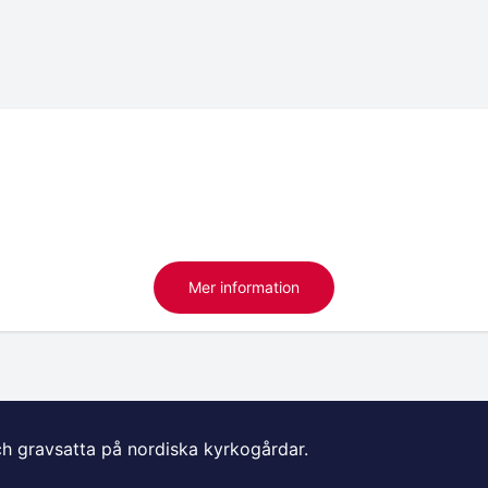
Mer information
ch gravsatta på nordiska kyrkogårdar.