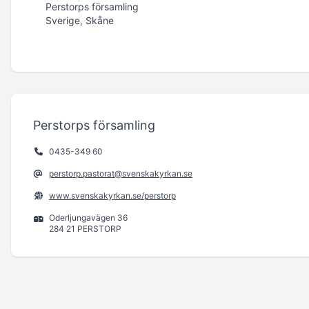
Perstorps församling
Sverige, Skåne
Perstorps församling
0435-349 60
perstorp.pastorat@svenskakyrkan.se
www.svenskakyrkan.se/perstorp
Oderljungavägen 36
284 21 PERSTORP