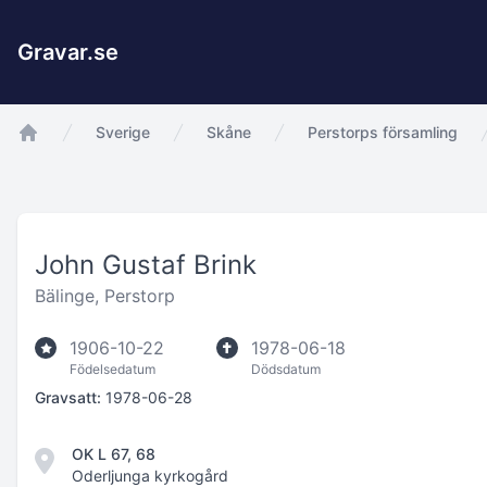
Gravar.se
Sverige
Skåne
Perstorps församling
app.Start
John Gustaf Brink
Bälinge, Perstorp
1906-10-22
1978-06-18
Födelsedatum
Dödsdatum
Gravsatt:
1978-06-28
OK L 67, 68
Oderljunga kyrkogård