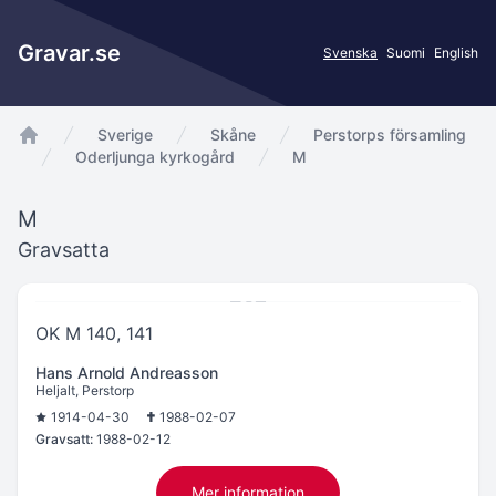
Gravar.se
Svenska
Suomi
English
Sverige
Skåne
Perstorps församling
app.Start
Oderljunga kyrkogård
M
M
Gravsatta
OK M 140, 141
Hans Arnold Andreasson
Heljalt, Perstorp
1914-04-30
1988-02-07
Gravsatt:
1988-02-12
Mer information