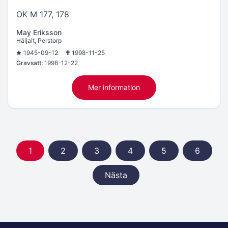
OK M 177, 178
May Eriksson
Häljalt, Perstorp
1945-09-12
1998-11-25
Gravsatt:
1998-12-22
Mer information
1
2
3
4
5
6
Nästa