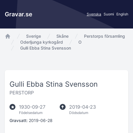
Gravar.se
Svenska
Suomi
English
Sverige
Skåne
Perstorps församling
app.Start
Oderljunga kyrkogård
O
Gulli Ebba Stina Svensson
Gulli Ebba Stina Svensson
PERSTORP
1930-09-27
2019-04-23
Födelsedatum
Dödsdatum
Gravsatt:
2019-06-28