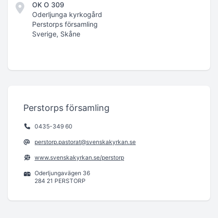
OK O 309
Oderljunga kyrkogård
Perstorps församling
Sverige, Skåne
Perstorps församling
0435-349 60
perstorp.pastorat@svenskakyrkan.se
www.svenskakyrkan.se/perstorp
Oderljungavägen 36
284 21 PERSTORP