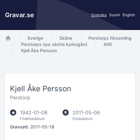
Gravar.se
Svenska
Suomi
English
Sverige
Skåne
Perstorps församling
app.Start
Perstorps nya västra kyrkogård
406
Kjell Åke Persson
Kjell Åke Persson
Perstorp
1942-01-08
2011-05-06
Födelsedatum
Dödsdatum
Gravsatt:
2011-05-18