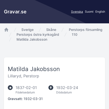
Gravar.se
Svenska
Suomi
English
Sverige
Skåne
Perstorps församling
app.Start
Perstorps östra kyrkogård
110
Matilda Jakobsson
Matilda Jakobsson
Lillaryd, Perstorp
1837-02-01
1932-03-24
Födelsedatum
Dödsdatum
Gravsatt:
1932-03-31