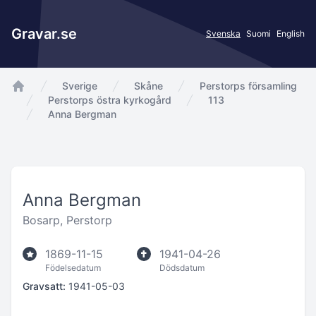
Gravar.se
Svenska
Suomi
English
Sverige
Skåne
Perstorps församling
app.Start
Perstorps östra kyrkogård
113
Anna Bergman
Anna Bergman
Bosarp, Perstorp
1869-11-15
1941-04-26
Födelsedatum
Dödsdatum
Gravsatt:
1941-05-03