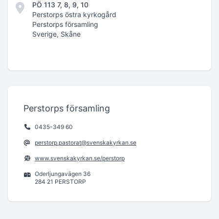
PÖ 113 7, 8, 9, 10
Perstorps östra kyrkogård
Perstorps församling
Sverige, Skåne
Perstorps församling
0435-349 60
perstorp.pastorat@svenskakyrkan.se
www.svenskakyrkan.se/perstorp
Oderljungavägen 36
284 21 PERSTORP