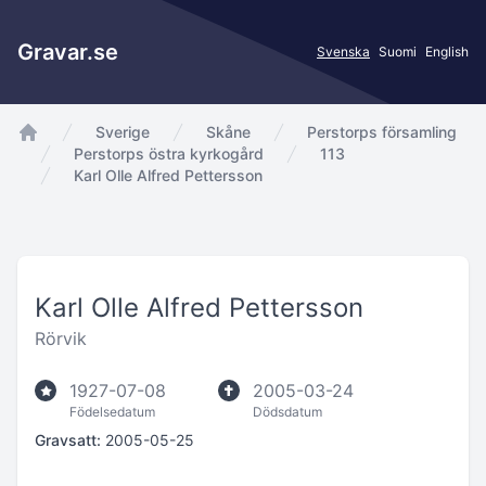
Gravar.se
Svenska
Suomi
English
Sverige
Skåne
Perstorps församling
app.Start
Perstorps östra kyrkogård
113
Karl Olle Alfred Pettersson
Karl Olle Alfred Pettersson
Rörvik
1927-07-08
2005-03-24
Födelsedatum
Dödsdatum
Gravsatt:
2005-05-25