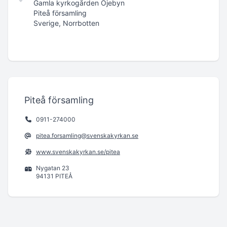
Gamla kyrkogården Öjebyn
Piteå församling
Sverige, Norrbotten
Piteå församling
0911-274000
pitea.forsamling@svenskakyrkan.se
www.svenskakyrkan.se/pitea
Nygatan 23
94131 PITEÅ