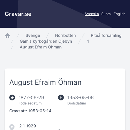
Gravar.se
Svenska
Suomi
English
Sverige
Norrbotten
Piteå församling
app.Start
Gamla kyrkogården Öjebyn
1
August Efraim Öhman
August Efraim Öhman
1877-09-29
1953-05-06
Födelsedatum
Dödsdatum
Gravsatt:
1953-05-14
2 1 1929