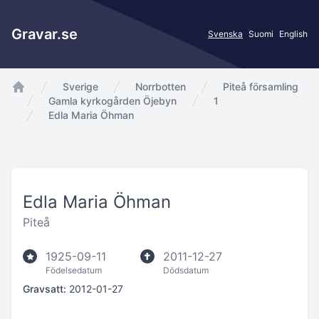
Gravar.se
Svenska
Suomi
English
Sverige
Norrbotten
Piteå församling
app.Start
Gamla kyrkogården Öjebyn
1
Edla Maria Öhman
Edla Maria Öhman
Piteå
1925-09-11
2011-12-27
Födelsedatum
Dödsdatum
Gravsatt:
2012-01-27