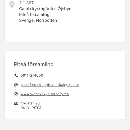
2 1 367
Gamla kyrkogården Öjebyn
Piteå församling
Sverige, Norrbotten
Piteå församling
0911-274000
pitea.forsamling@svenskakyrkan.se
www.svenskakyrkan.se/pitea
Nygatan 23
94131 PITEÅ