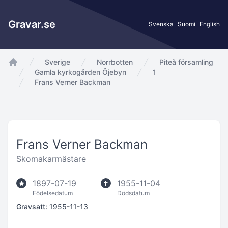
Gravar.se
Svenska
Suomi
English
Sverige
Norrbotten
Piteå församling
app.Start
Gamla kyrkogården Öjebyn
1
Frans Verner Backman
Frans Verner Backman
Skomakarmästare
1897-07-19
1955-11-04
Födelsedatum
Dödsdatum
Gravsatt:
1955-11-13