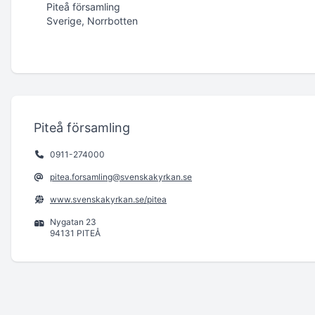
Piteå församling
Sverige, Norrbotten
Piteå församling
0911-274000
pitea.forsamling@svenskakyrkan.se
www.svenskakyrkan.se/pitea
Nygatan 23
94131 PITEÅ