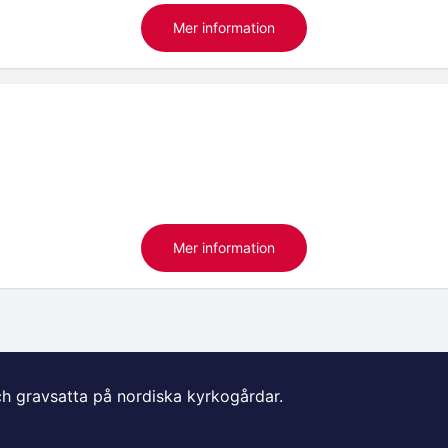
Mer information
Mer information
ch gravsatta på nordiska kyrkogårdar.