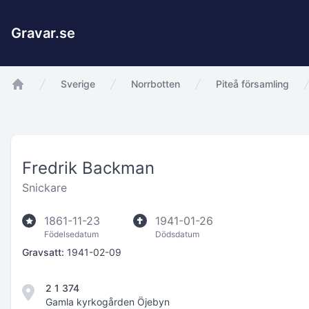
Gravar.se
Sverige
Norrbotten
Piteå församling
app.Start
Fredrik Backman
Snickare
1861-11-23
1941-01-26
Födelsedatum
Dödsdatum
Gravsatt:
1941-02-09
2 1 374
Gamla kyrkogården Öjebyn