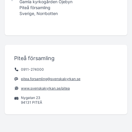
Gamla kyrkogården Öjebyn
Piteå församling
Sverige, Norrbotten
Piteå församling
0911-274000
pitea.forsamling@svenskakyrkan.se
www.svenskakyrkan.se/pitea
Nygatan 23
94131 PITEÅ