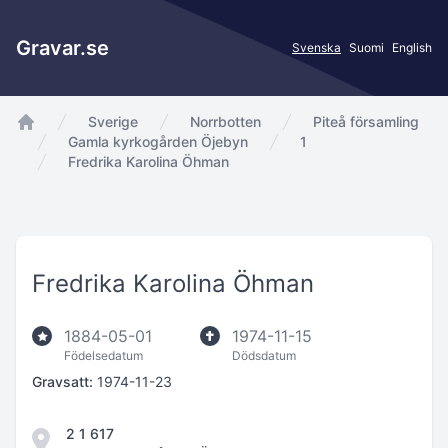
Gravar.se
Svenska
Suomi
English
Sverige
Norrbotten
Piteå församling
app.Start
Gamla kyrkogården Öjebyn
1
Fredrika Karolina Öhman
Fredrika Karolina Öhman
1884-05-01
1974-11-15
Födelsedatum
Dödsdatum
Gravsatt:
1974-11-23
2 1 617