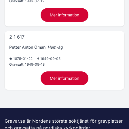
Gravsatt:
1996-07-12
Mer information
2 1 617
Petter Anton Öman
,
Hem-äg
1875-01-22
1949-09-05
Gravsatt:
1949-09-18
Mer information
Gravar.se är Nordens största söktjänst för gravplatser
och gravsatta på nordiska kyrkogårdar.