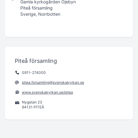
Gamla kyrkogården Öjebyn
Piteå församling
Sverige, Norrbotten
Piteå församling
0911-274000
pitea.forsamling@svenskakyrkan.se
www.svenskakyrkan.se/pitea
Nygatan 23
94131 PITEÅ