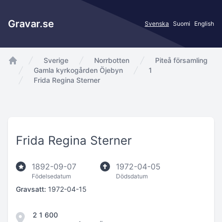
Gravar.se
Svenska
Suomi
English
Sverige
Norrbotten
Piteå församling
app.Start
Gamla kyrkogården Öjebyn
1
Frida Regina Sterner
Frida Regina Sterner
1892-09-07
1972-04-05
Födelsedatum
Dödsdatum
Gravsatt:
1972-04-15
2 1 600