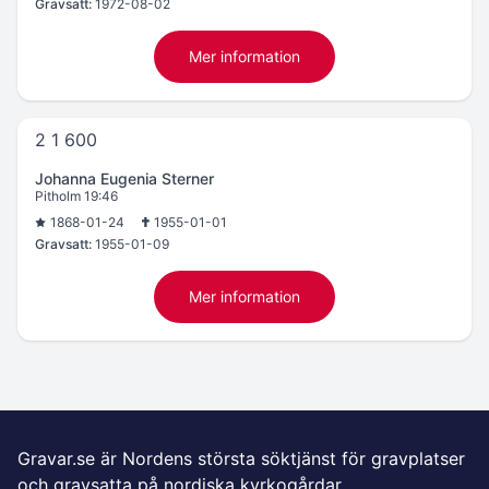
Gravsatt:
1972-08-02
Mer information
2 1 600
Johanna Eugenia Sterner
Pitholm 19:46
1868-01-24
1955-01-01
Gravsatt:
1955-01-09
Mer information
Gravar.se är Nordens största söktjänst för gravplatser
och gravsatta på nordiska kyrkogårdar.