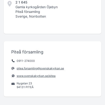
2 1 645
Gamla kyrkogården Öjebyn
Piteå församling
Sverige, Norrbotten
Piteå församling
0911-274000
pitea.forsamling@svenskakyrkan.se
www.svenskakyrkan.se/pitea
Nygatan 23
94131 PITEÅ