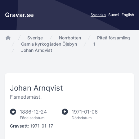
Gravar.se
Svenska
Suomi
English
Sverige
Norrbotten
Piteå församling
app.Start
Gamla kyrkogården Öjebyn
1
Johan Arnqvist
Johan Arnqvist
F.smedsmäst.
1886-12-24
1971-01-06
Födelsedatum
Dödsdatum
Gravsatt:
1971-01-17