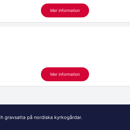
Mer information
Mer information
ch gravsatta på nordiska kyrkogårdar.