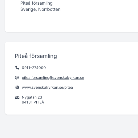
Piteå församling
Sverige, Norrbotten
Piteå församling
0911-274000
pitea.forsamling@svenskakyrkan.se
www.svenskakyrkan.se/pitea
Nygatan 23
94131 PITEÅ