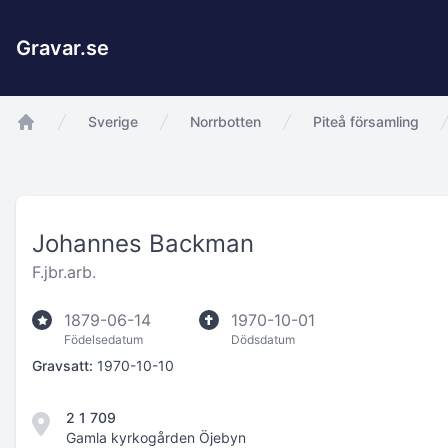
Gravar.se
Sverige
Norrbotten
Piteå församling
app.Start
Johannes Backman
F.jbr.arb.
1879-06-14
1970-10-01
Födelsedatum
Dödsdatum
Gravsatt:
1970-10-10
2 1 709
Gamla kyrkogården Öjebyn