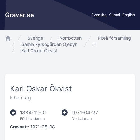
Gravar.se
Svenska
Suomi
English
Sverige
Norrbotten
Piteå församling
app.Start
Gamla kyrkogården Öjebyn
1
Karl Oskar Ökvist
Karl Oskar Ökvist
F.hem.äg.
1884-12-01
1971-04-27
Födelsedatum
Dödsdatum
Gravsatt:
1971-05-08