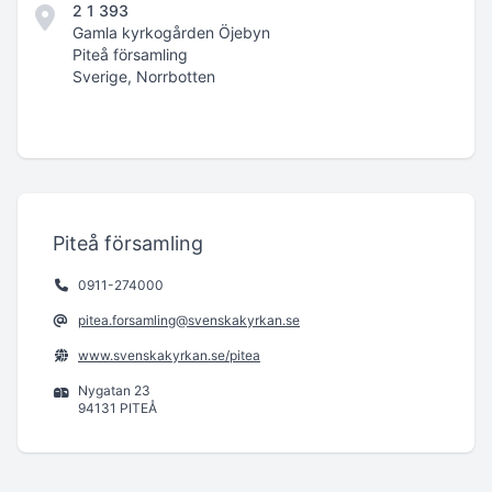
2 1 393
Gamla kyrkogården Öjebyn
Piteå församling
Sverige, Norrbotten
Piteå församling
0911-274000
pitea.forsamling@svenskakyrkan.se
www.svenskakyrkan.se/pitea
Nygatan 23
94131 PITEÅ