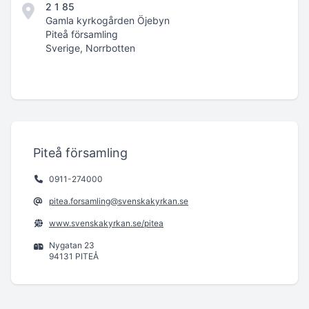
2 1 85
Gamla kyrkogården Öjebyn
Piteå församling
Sverige, Norrbotten
Piteå församling
0911-274000
pitea.forsamling@svenskakyrkan.se
www.svenskakyrkan.se/pitea
Nygatan 23
94131 PITEÅ