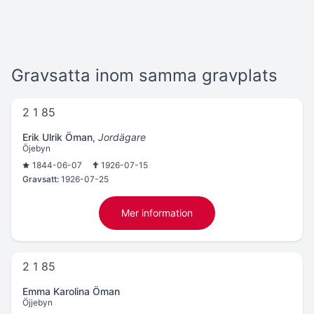
Gravsatta inom samma gravplats
2 1 85
Erik Ulrik Öman
,
Jordägare
Öjebyn
1844-06-07
1926-07-15
Gravsatt:
1926-07-25
Mer information
2 1 85
Emma Karolina Öman
Öjjebyn