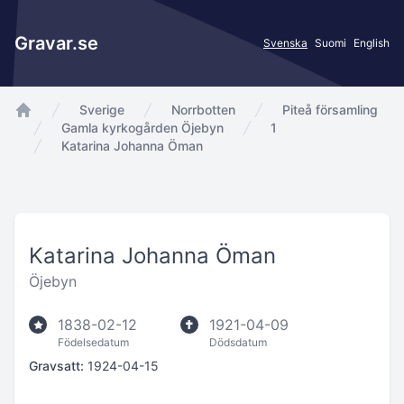
Gravar.se
Svenska
Suomi
English
Sverige
Norrbotten
Piteå församling
app.Start
Gamla kyrkogården Öjebyn
1
Katarina Johanna Öman
Katarina Johanna Öman
Öjebyn
1838-02-12
1921-04-09
Födelsedatum
Dödsdatum
Gravsatt:
1924-04-15