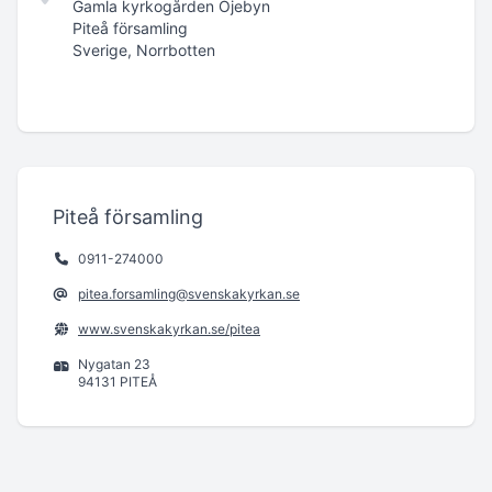
Gamla kyrkogården Öjebyn
Piteå församling
Sverige, Norrbotten
Piteå församling
0911-274000
pitea.forsamling@svenskakyrkan.se
www.svenskakyrkan.se/pitea
Nygatan 23
94131 PITEÅ