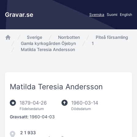
Gravar.se
Svenska
Suomi
English
Sverige
Norrbotten
Piteå församling
app.Start
Gamla kyrkogården Öjebyn
1
Matilda Teresia Andersson
Matilda Teresia Andersson
1879-04-26
1960-03-14
Födelsedatum
Dödsdatum
Gravsatt:
1960-04-03
2 1 933