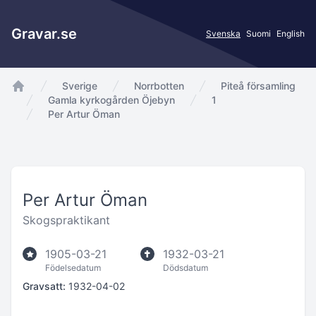
Gravar.se
Svenska
Suomi
English
Sverige
Norrbotten
Piteå församling
app.Start
Gamla kyrkogården Öjebyn
1
Per Artur Öman
Per Artur Öman
Skogspraktikant
1905-03-21
1932-03-21
Födelsedatum
Dödsdatum
Gravsatt:
1932-04-02