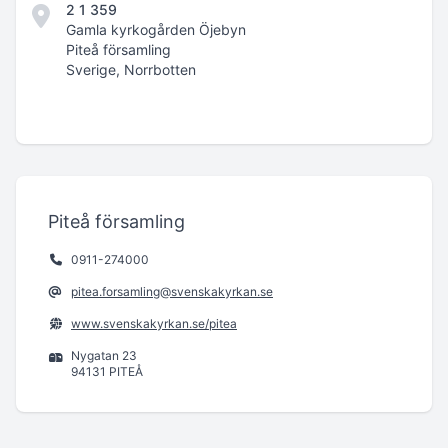
2 1 359
Gamla kyrkogården Öjebyn
Piteå församling
Sverige, Norrbotten
Piteå församling
0911-274000
pitea.forsamling@svenskakyrkan.se
www.svenskakyrkan.se/pitea
Nygatan 23
94131 PITEÅ