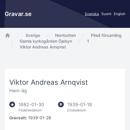
Gravar.se
Svenska
Suomi
English
Sverige
Norrbotten
Piteå församling
app.Start
Gamla kyrkogården Öjebyn
1
Viktor Andreas Arnqvist
Viktor Andreas Arnqvist
Hem-äg
1882-01-30
1939-01-18
Födelsedatum
Dödsdatum
Gravsatt:
1939-01-28