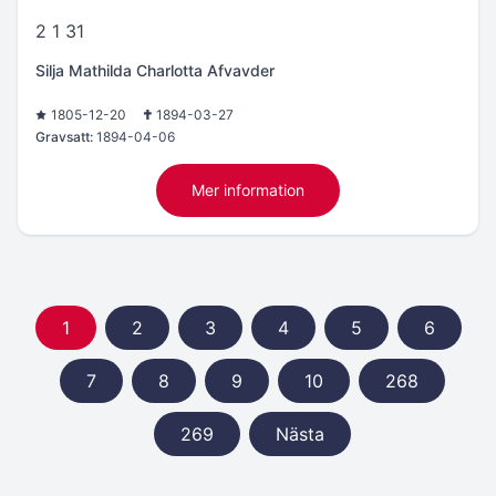
2 1 31
Silja Mathilda Charlotta Afvavder
1805-12-20
1894-03-27
Gravsatt:
1894-04-06
Mer information
1
2
3
4
5
6
7
8
9
10
268
269
Nästa