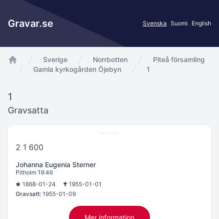
Gravar.se
Svenska
Suomi
English
Sverige
Norrbotten
Piteå församling
app.Start
Gamla kyrkogården Öjebyn
1
1
Gravsatta
2 1 600
Johanna Eugenia Sterner
Pitholm 19:46
1868-01-24
1955-01-01
Gravsatt:
1955-01-09
Mer information