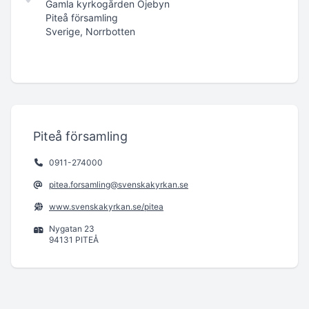
Gamla kyrkogården Öjebyn
Piteå församling
Sverige, Norrbotten
Piteå församling
0911-274000
pitea.forsamling@svenskakyrkan.se
www.svenskakyrkan.se/pitea
Nygatan 23
94131 PITEÅ