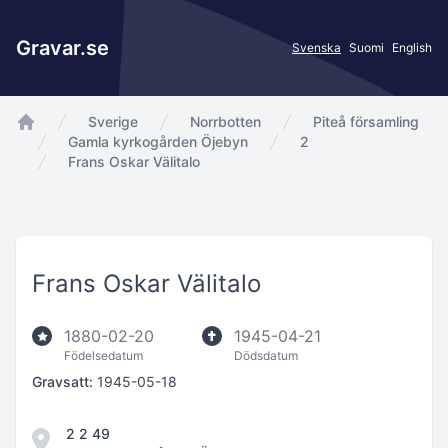
Gravar.se
Svenska
Suomi
English
Sverige
Norrbotten
Piteå församling
app.Start
Gamla kyrkogården Öjebyn
2
Frans Oskar Välitalo
Frans Oskar Välitalo
1880-02-20
1945-04-21
Födelsedatum
Dödsdatum
Gravsatt:
1945-05-18
2 2 49