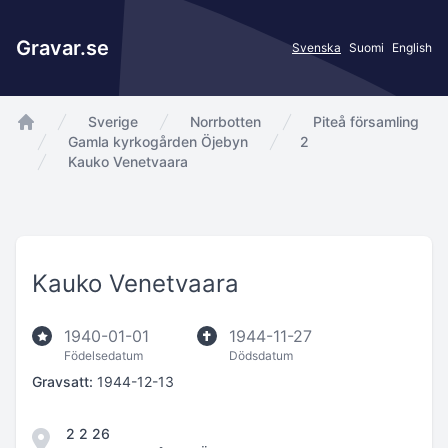
Gravar.se
Svenska
Suomi
English
Sverige
Norrbotten
Piteå församling
app.Start
Gamla kyrkogården Öjebyn
2
Kauko Venetvaara
Kauko Venetvaara
1940-01-01
1944-11-27
Födelsedatum
Dödsdatum
Gravsatt:
1944-12-13
2 2 26