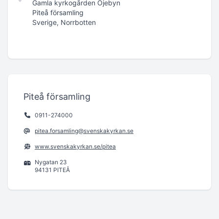
Gamla kyrkogården Öjebyn
Piteå församling
Sverige, Norrbotten
Piteå församling
0911-274000
pitea.forsamling@svenskakyrkan.se
www.svenskakyrkan.se/pitea
Nygatan 23
94131 PITEÅ