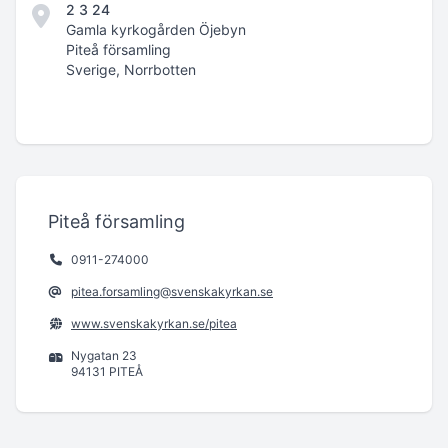
2 3 24
Gamla kyrkogården Öjebyn
Piteå församling
Sverige, Norrbotten
Piteå församling
0911-274000
pitea.forsamling@svenskakyrkan.se
www.svenskakyrkan.se/pitea
Nygatan 23
94131 PITEÅ