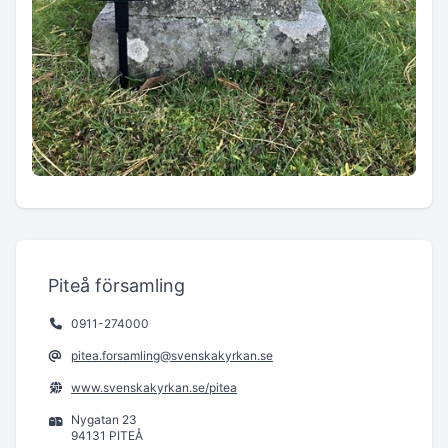
Piteå församling
0911-274000
pitea.forsamling@svenskakyrkan.se
www.svenskakyrkan.se/pitea
Nygatan 23
94131 PITEÅ