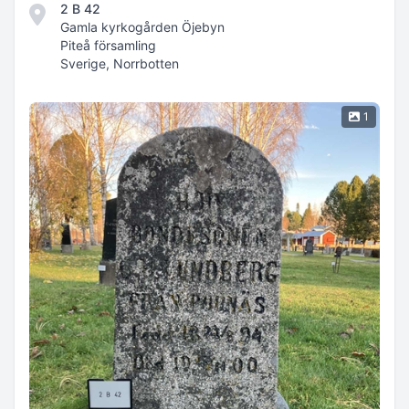
2 B 42
Gamla kyrkogården Öjebyn
Piteå församling
Sverige, Norrbotten
1