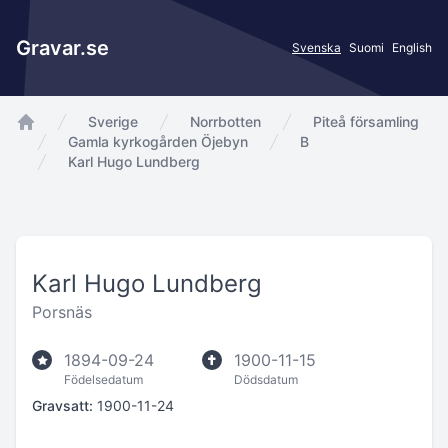
Gravar.se
Svenska
Suomi
English
Sverige
Norrbotten
Piteå församling
app.Start
Gamla kyrkogården Öjebyn
B
Karl Hugo Lundberg
Karl Hugo Lundberg
Porsnäs
1894-09-24
1900-11-15
Födelsedatum
Dödsdatum
Gravsatt:
1900-11-24