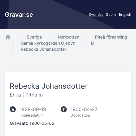
Gravar.se
Svenska
Suomi
English
Sverige
Norrbotten
Piteå församling
app.Start
Gamla kyrkogården Öjebyn
B
Rebecka Johansdotter
Rebecka Johansdotter
Enka |
Pitholm
1828-09-18
1900-04-27
Födelsedatum
Dödsdatum
Gravsatt:
1900-05-05