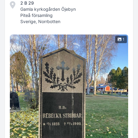
2 B 29
Gamla kyrkogården Öjebyn
Piteå församling
Sverige, Norrbotten
1