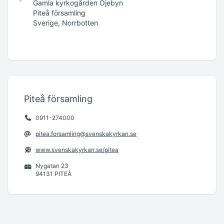
Gamla kyrkogården Öjebyn
Piteå församling
Sverige, Norrbotten
Piteå församling
0911-274000
pitea.forsamling@svenskakyrkan.se
www.svenskakyrkan.se/pitea
Nygatan 23
94131 PITEÅ