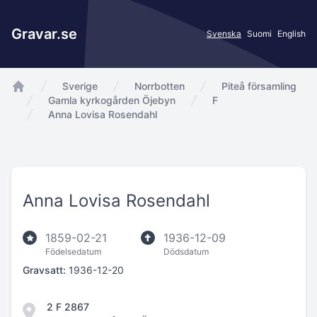
Gravar.se
Svenska
Suomi
English
Sverige
Norrbotten
Piteå församling
app.Start
Gamla kyrkogården Öjebyn
F
Anna Lovisa Rosendahl
Anna Lovisa Rosendahl
1859-02-21
1936-12-09
Födelsedatum
Dödsdatum
Gravsatt:
1936-12-20
2 F 2867