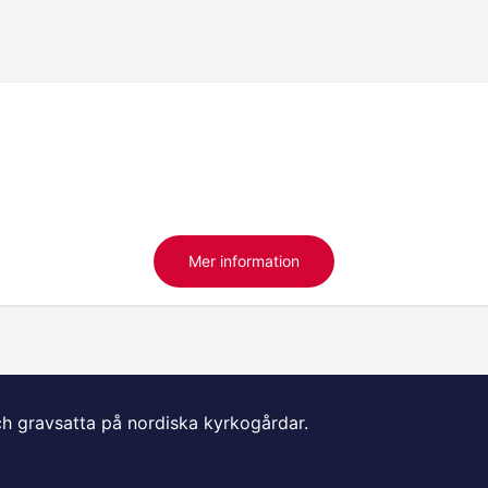
Mer information
ch gravsatta på nordiska kyrkogårdar.