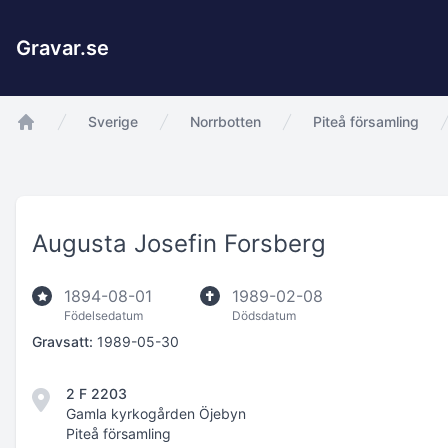
Gravar.se
Sverige
Norrbotten
Piteå församling
app.Start
Augusta Josefin Forsberg
1894-08-01
1989-02-08
Födelsedatum
Dödsdatum
Gravsatt:
1989-05-30
2 F 2203
Gamla kyrkogården Öjebyn
Piteå församling