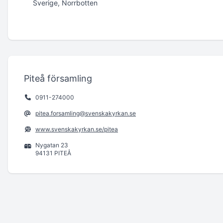
Sverige, Norrbotten
Piteå församling
0911-274000
pitea.forsamling@svenskakyrkan.se
www.svenskakyrkan.se/pitea
Nygatan 23
94131 PITEÅ