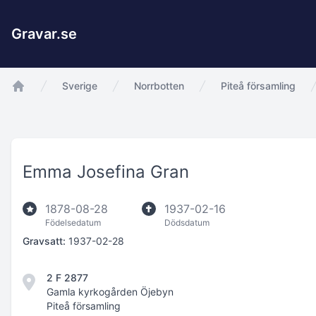
Gravar.se
Sverige
Norrbotten
Piteå församling
app.Start
Emma Josefina Gran
1878-08-28
1937-02-16
Födelsedatum
Dödsdatum
Gravsatt:
1937-02-28
2 F 2877
Gamla kyrkogården Öjebyn
Piteå församling