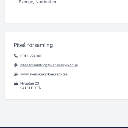
Sverige, Norrbotten
Piteå församling
0911-274000
pitea.forsamling@svenskakyrkan.se
www.svenskakyrkan.se/pitea
Nygatan 23
94131 PITEÅ