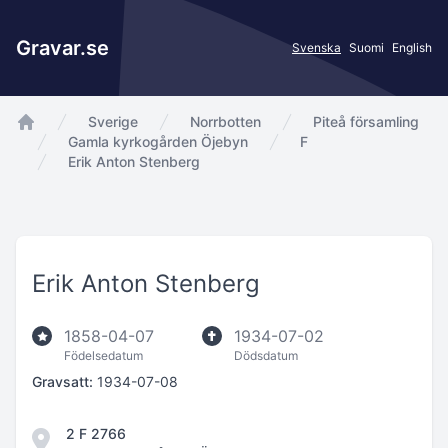
Gravar.se
Svenska
Suomi
English
Sverige
Norrbotten
Piteå församling
app.Start
Gamla kyrkogården Öjebyn
F
Erik Anton Stenberg
Erik Anton Stenberg
1858-04-07
1934-07-02
Födelsedatum
Dödsdatum
Gravsatt:
1934-07-08
2 F 2766