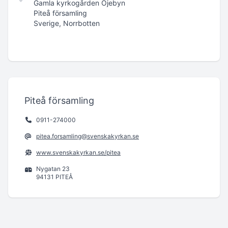
Gamla kyrkogården Öjebyn
Piteå församling
Sverige, Norrbotten
Piteå församling
0911-274000
pitea.forsamling@svenskakyrkan.se
www.svenskakyrkan.se/pitea
Nygatan 23
94131 PITEÅ