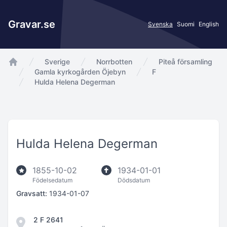
Gravar.se
Svenska
Suomi
English
Sverige
Norrbotten
Piteå församling
app.Start
Gamla kyrkogården Öjebyn
F
Hulda Helena Degerman
Hulda Helena Degerman
1855-10-02
1934-01-01
Födelsedatum
Dödsdatum
Gravsatt:
1934-01-07
2 F 2641