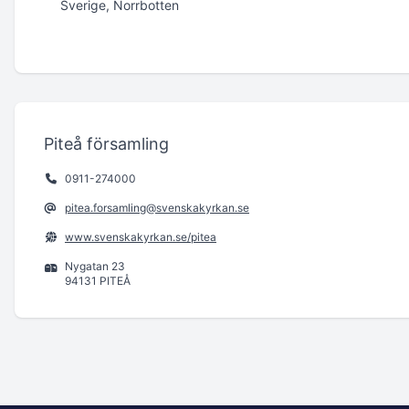
Sverige, Norrbotten
Piteå församling
0911-274000
pitea.forsamling@svenskakyrkan.se
www.svenskakyrkan.se/pitea
Nygatan 23
94131 PITEÅ