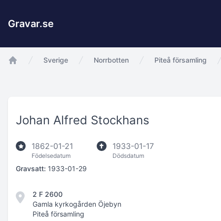
Gravar.se
Sverige
Norrbotten
Piteå församling
app.Start
Johan Alfred Stockhans
1862-01-21
1933-01-17
Födelsedatum
Dödsdatum
Gravsatt:
1933-01-29
2 F 2600
Gamla kyrkogården Öjebyn
Piteå församling