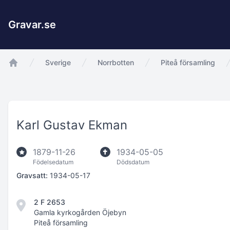
Gravar.se
Sverige
Norrbotten
Piteå församling
app.Start
Karl Gustav Ekman
1879-11-26
1934-05-05
Födelsedatum
Dödsdatum
Gravsatt:
1934-05-17
2 F 2653
Gamla kyrkogården Öjebyn
Piteå församling