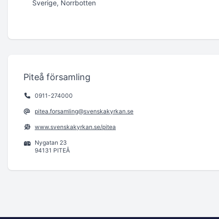
Sverige, Norrbotten
Piteå församling
0911-274000
pitea.forsamling@svenskakyrkan.se
www.svenskakyrkan.se/pitea
Nygatan 23
94131 PITEÅ