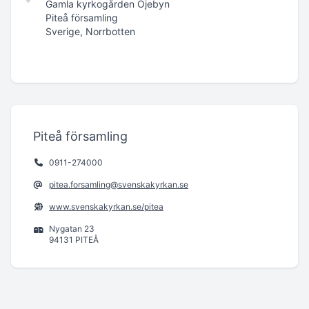
Gamla kyrkogården Öjebyn
Piteå församling
Sverige, Norrbotten
Piteå församling
0911-274000
pitea.forsamling@svenskakyrkan.se
www.svenskakyrkan.se/pitea
Nygatan 23
94131 PITEÅ