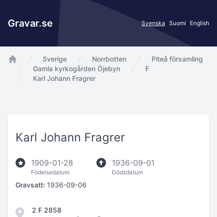
Gravar.se
Svenska
Suomi
English
Sverige
Norrbotten
Piteå församling
app.Start
Gamla kyrkogården Öjebyn
F
Karl Johann Fragrer
Karl Johann Fragrer
1909-01-28
1936-09-01
Födelsedatum
Dödsdatum
Gravsatt:
1936-09-06
2 F 2858