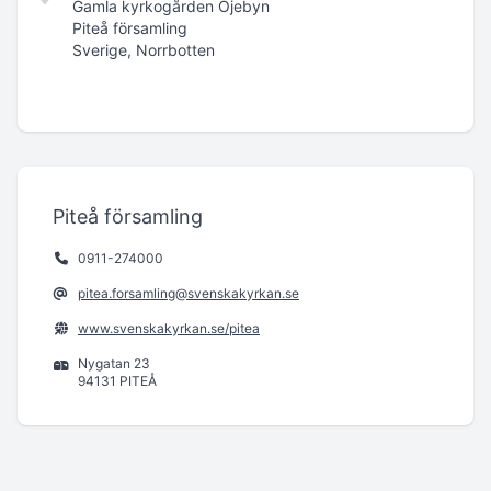
Gamla kyrkogården Öjebyn
Piteå församling
Sverige, Norrbotten
Piteå församling
0911-274000
pitea.forsamling@svenskakyrkan.se
www.svenskakyrkan.se/pitea
Nygatan 23
94131 PITEÅ