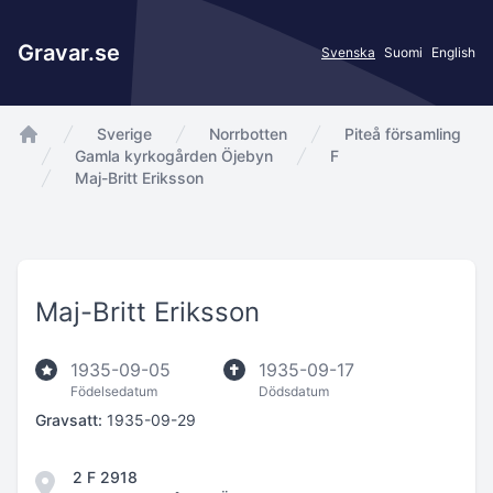
Gravar.se
Svenska
Suomi
English
Sverige
Norrbotten
Piteå församling
app.Start
Gamla kyrkogården Öjebyn
F
Maj-Britt Eriksson
Maj-Britt Eriksson
1935-09-05
1935-09-17
Födelsedatum
Dödsdatum
Gravsatt:
1935-09-29
2 F 2918