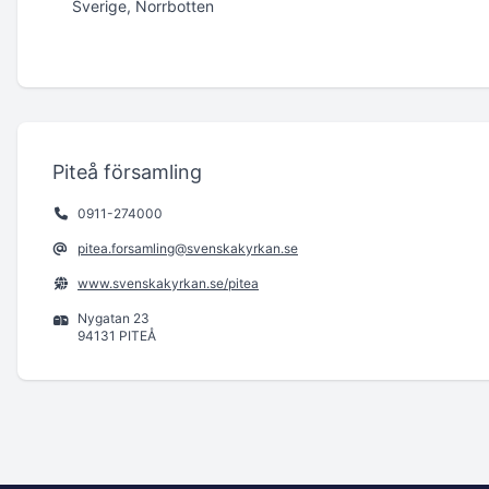
Sverige, Norrbotten
Piteå församling
0911-274000
pitea.forsamling@svenskakyrkan.se
www.svenskakyrkan.se/pitea
Nygatan 23
94131 PITEÅ