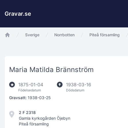
Gravar.se
Sverige
Norrbotten
Piteå församling
app.Start
Maria Matilda Brännström
1875-01-04
1938-03-16
Födelsedatum
Dödsdatum
Gravsatt:
1938-03-25
2 F 2318
Gamla kyrkogården Öjebyn
Piteå församling