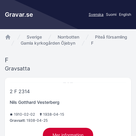
Gravar.se
Svenska
Suomi
English
Sverige
Norrbotten
Piteå församling
app.Start
Gamla kyrkogården Öjebyn
F
F
Gravsatta
2 F 2314
Nils Gotthard Vesterberg
1910-02-02
1938-04-15
Gravsatt:
1938-04-25
Mer information