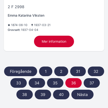
2 F 2998
Emma Katarina Viksten
1874-06-10
1937-03-21
Gravsatt:
1937-04-04
Mer information
Föregående
1
2
31
32
33
34
35
36
37
38
39
40
Nästa