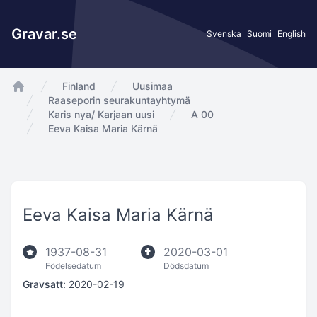
Gravar.se
Svenska
Suomi
English
Finland
Uusimaa
app.Start
Raaseporin seurakuntayhtymä
Karis nya/ Karjaan uusi
A 00
Eeva Kaisa Maria Kärnä
Eeva Kaisa Maria Kärnä
1937-08-31
2020-03-01
Födelsedatum
Dödsdatum
Gravsatt:
2020-02-19