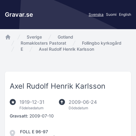
Gravar.se
Svenska
Suomi
English
Sverige
Gotland
app.Start
Romaklosters Pastorat
Follingbo kyrkogård
E
Axel Rudolf Henrik Karlsson
Axel Rudolf Henrik Karlsson
1919-12-31
2009-06-24
Födelsedatum
Dödsdatum
Gravsatt:
2009-07-10
FOLL E 96-97