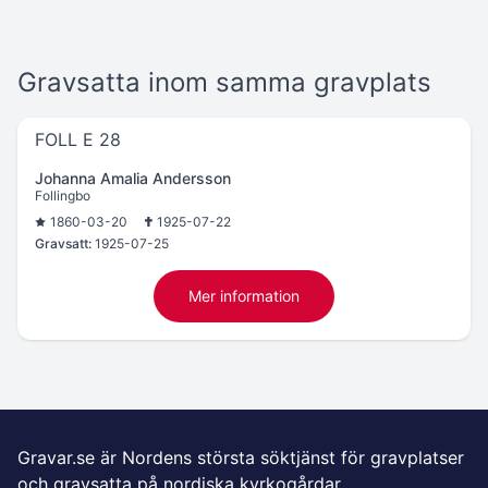
Gravsatta inom samma gravplats
FOLL E 28
Johanna Amalia Andersson
Follingbo
1860-03-20
1925-07-22
Gravsatt:
1925-07-25
Mer information
Gravar.se är Nordens största söktjänst för gravplatser
och gravsatta på nordiska kyrkogårdar.