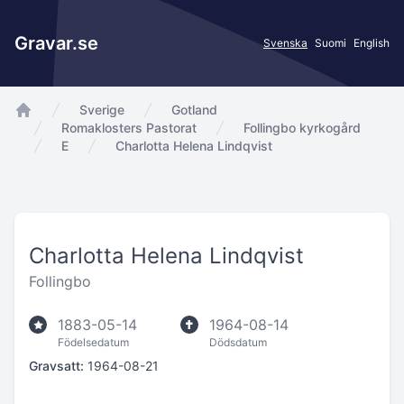
Gravar.se
Svenska
Suomi
English
Sverige
Gotland
app.Start
Romaklosters Pastorat
Follingbo kyrkogård
E
Charlotta Helena Lindqvist
Charlotta Helena Lindqvist
Follingbo
1883-05-14
1964-08-14
Födelsedatum
Dödsdatum
Gravsatt:
1964-08-21