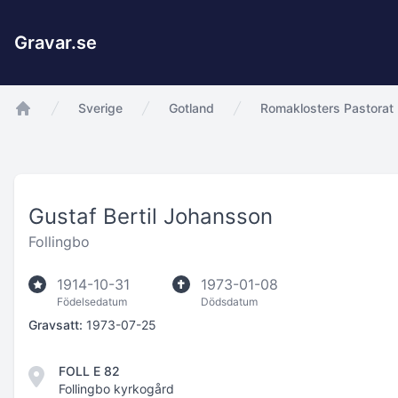
Gravar.se
Sverige
Gotland
Romaklosters Pastorat
app.Start
Gustaf Bertil Johansson
Follingbo
1914-10-31
1973-01-08
Födelsedatum
Dödsdatum
Gravsatt:
1973-07-25
FOLL E 82
Follingbo kyrkogård