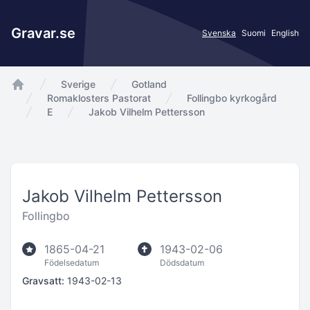
Gravar.se
Svenska
Suomi
English
Sverige
Gotland
app.Start
Romaklosters Pastorat
Follingbo kyrkogård
E
Jakob Vilhelm Pettersson
Jakob Vilhelm Pettersson
Follingbo
1865-04-21
1943-02-06
Födelsedatum
Dödsdatum
Gravsatt:
1943-02-13