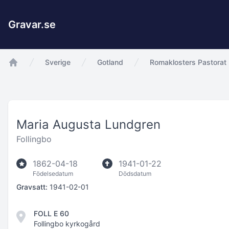
Gravar.se
Sverige
Gotland
Romaklosters Pastorat
app.Start
Maria Augusta Lundgren
Follingbo
1862-04-18
1941-01-22
Födelsedatum
Dödsdatum
Gravsatt:
1941-02-01
FOLL E 60
Follingbo kyrkogård