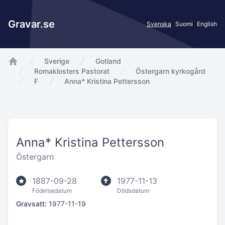
Gravar.se
Svenska
Suomi
English
Sverige
Gotland
app.Start
Romaklosters Pastorat
Östergarn kyrkogård
F
Anna* Kristina Pettersson
Anna* Kristina Pettersson
Östergarn
1887-09-28
1977-11-13
Födelsedatum
Dödsdatum
Gravsatt:
1977-11-19