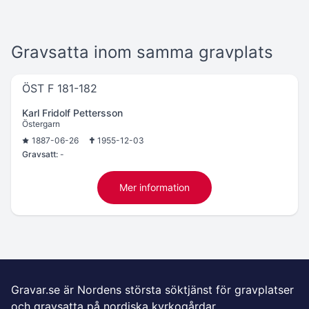
Gravsatta inom samma gravplats
ÖST F 181-182
Karl Fridolf Pettersson
Östergarn
1887-06-26
1955-12-03
Gravsatt:
-
Mer information
Gravar.se är Nordens största söktjänst för gravplatser
och gravsatta på nordiska kyrkogårdar.